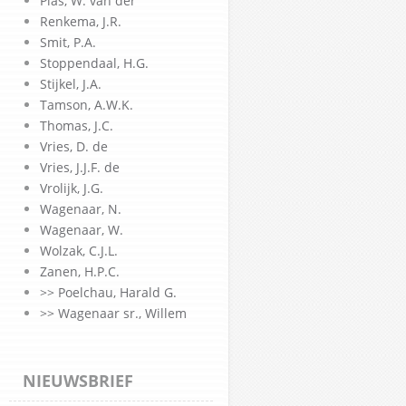
Plas, W. van der
Renkema, J.R.
Smit, P.A.
Stoppendaal, H.G.
Stijkel, J.A.
Tamson, A.W.K.
Thomas, J.C.
Vries, D. de
Vries, J.J.F. de
Vrolijk, J.G.
Wagenaar, N.
Wagenaar, W.
Wolzak, C.J.L.
Zanen, H.P.C.
>> Poelchau, Harald G.
>> Wagenaar sr., Willem
NIEUWSBRIEF