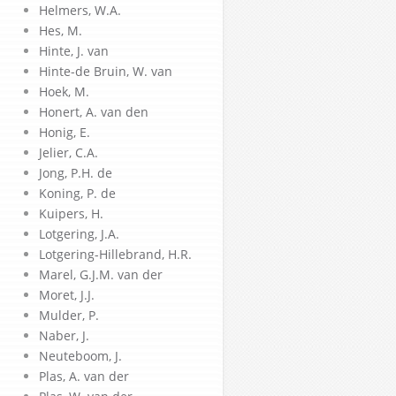
Helmers, W.A.
Hes, M.
Hinte, J. van
Hinte-de Bruin, W. van
Hoek, M.
Honert, A. van den
Honig, E.
Jelier, C.A.
Jong, P.H. de
Koning, P. de
Kuipers, H.
Lotgering, J.A.
Lotgering-Hillebrand, H.R.
Marel, G.J.M. van der
Moret, J.J.
Mulder, P.
Naber, J.
Neuteboom, J.
Plas, A. van der