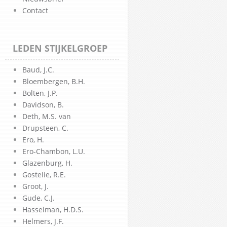
Contact
LEDEN STIJKELGROEP
Baud, J.C.
Bloembergen, B.H.
Bolten, J.P.
Davidson, B.
Deth, M.S. van
Drupsteen, C.
Ero, H.
Ero-Chambon, L.U.
Glazenburg, H.
Gostelie, R.E.
Groot, J.
Gude, C.J.
Hasselman, H.D.S.
Helmers, J.F.