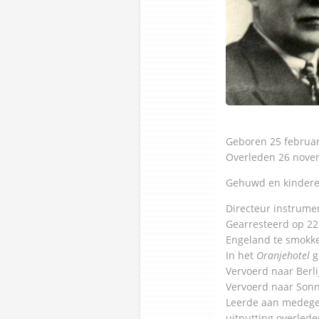
Geboren 25 februar
Overleden 26 nove
Gehuwd en kinder
Directeur instrume
Gearresteerd op 22 
Engeland te smokke
In het
Oranjehotel
g
Vervoerd naar Berli
Vervoerd naar Sonn
Leerde aan medege
uitputting overled