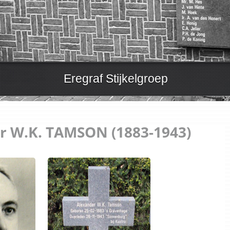
Eregraf Stijkelgroep
r W.K. TAMSON (1883-1943)