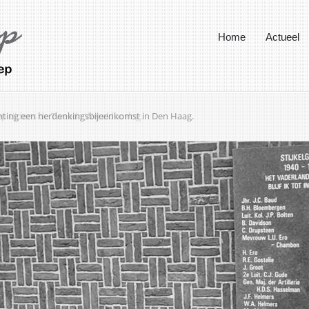
Home
Actueel
chting een herdenkingsbijeenkomst in Den Haag.
ep tijdens de Tweede Wereldoorlog.