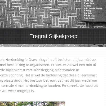
Eregraf Stijkelgroep
ale Herdenking 's-Gravenhage heeft besloten dit jaar niet op
mei herdenking te organiseren. Echter, er zal wel een min of
de bijeenkomst met kranslegging plaatsvinden in
nze Stichting. Het is wel de bedoeling dat deze bijeenkomst
ng plaatsvindt. Het bestuur betreurt dat het dit jaar wederom
en normale 4 mei herdenking te houden. En spreekt de hoop uit
r wel weer mogelijk is.