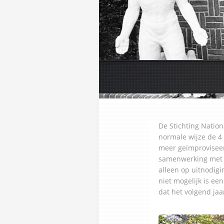
De Stichting Nation
normale wijze de 4 
meer geïmproviseer
samenwerking met o
alleen op uitnodigi
niet mogelijk is e
dat het volgend jaa