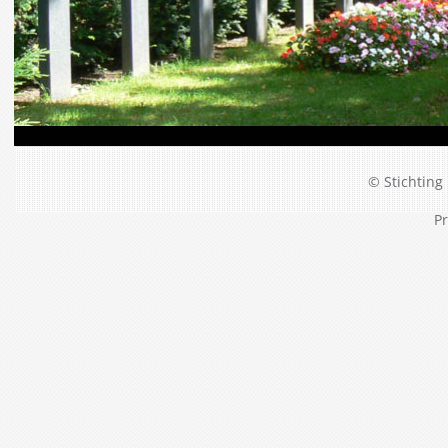
© Stichting 
Pr